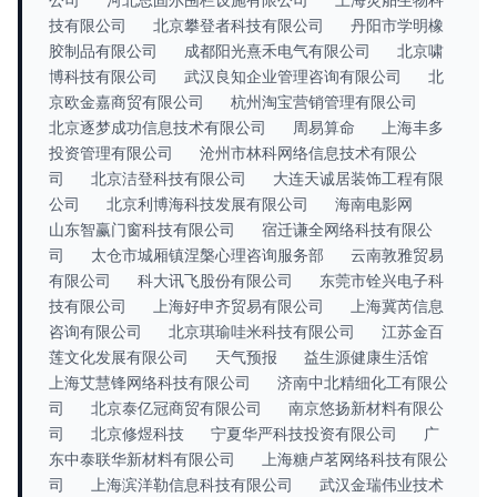
技有限公司
北京攀登者科技有限公司
丹阳市学明橡
胶制品有限公司
成都阳光熹禾电气有限公司
北京啸
博科技有限公司
武汉良知企业管理咨询有限公司
北
京欧金嘉商贸有限公司
杭州淘宝营销管理有限公司
北京逐梦成功信息技术有限公司
周易算命
上海丰多
投资管理有限公司
沧州市林科网络信息技术有限公
司
北京洁登科技有限公司
大连天诚居装饰工程有限
公司
北京利博海科技发展有限公司
海南电影网
山东智赢门窗科技有限公司
宿迁谦全网络科技有限公
司
太仓市城厢镇涅槃心理咨询服务部
云南敦雅贸易
有限公司
科大讯飞股份有限公司
东莞市铨兴电子科
技有限公司
上海好申齐贸易有限公司
上海冀芮信息
咨询有限公司
北京琪瑜哇米科技有限公司
江苏金百
莲文化发展有限公司
天气预报
益生源健康生活馆
上海艾慧锋网络科技有限公司
济南中北精细化工有限公
司
北京泰亿冠商贸有限公司
南京悠扬新材料有限公
司
北京修煜科技
宁夏华严科技投资有限公司
广
东中泰联华新材料有限公司
上海糖卢茗网络科技有限公
司
上海滨洋勒信息科技有限公司
武汉金瑞伟业技术